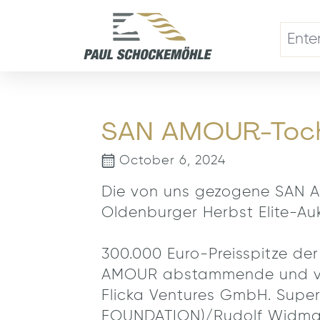
search
Skip to main navigation
SAN AMOUR-Tocht
October 6, 2024
Die von uns gezogene SAN AM
Oldenburger Herbst Elite-Auk
300.000 Euro-Preisspitze de
AMOUR abstammende und von 
Flicka Ventures GmbH. Super
FOUNDATION)/Rudolf Widmann