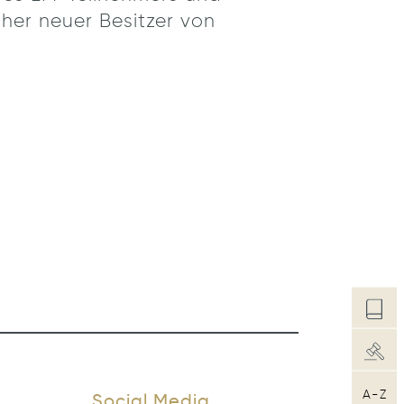
cher neuer Besitzer von
A-Z
Social Media