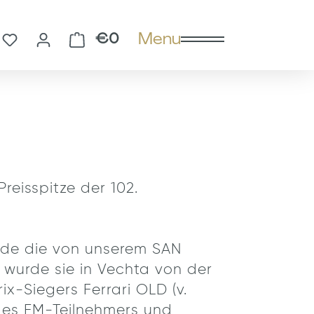
Menu
You have 0 wishlist items
Shopping cart contains 0 
€0
eisspitze der 102.
urde die von unserem SAN
urde sie in Vechta von der
x-Siegers Ferrari OLD (v.
des EM-Teilnehmers und