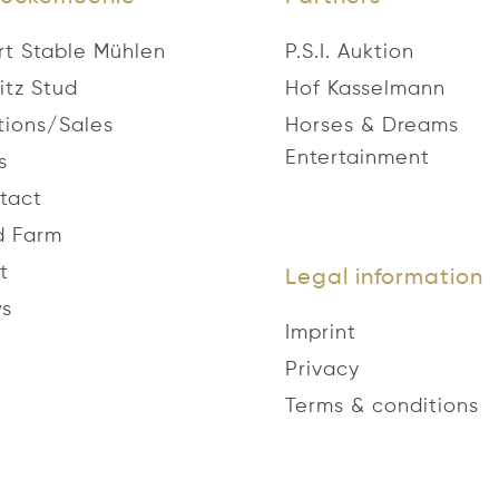
rt Stable Mühlen
P.S.I. Auktion
itz Stud
Hof Kasselmann
tions/Sales
Horses & Dreams
Entertainment
s
tact
d Farm
t
Legal information
s
Imprint
Privacy
Terms & conditions