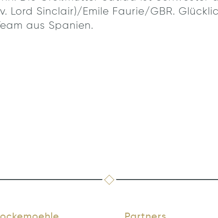
v. Lord Sinclair)/Emile Faurie/GBR. Glückli
Team aus Spanien.
ockemoehle
Partners