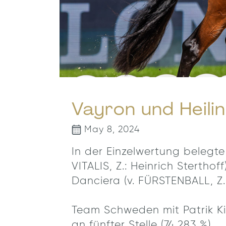
Vayron und Heili
May 8, 2024
In der Einzelwertung belegt
VITALIS, Z.: Heinrich Sterthof
Danciera (v. FÜRSTENBALL, Z.:
Team Schweden mit Patrik Ki
an fünfter Stelle (74,283 %).