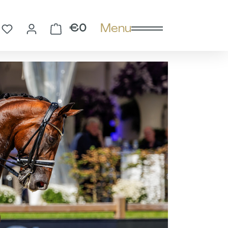
Menu
You have 0 wishlist items
Shopping cart contains 0 
€0