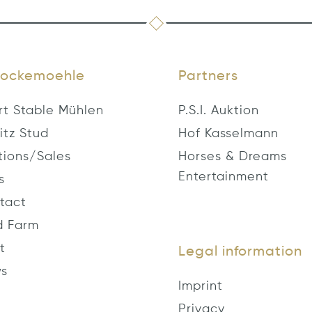
ockemoehle
Partners
rt Stable Mühlen
P.S.I. Auktion
itz Stud
Hof Kasselmann
tions/Sales
Horses & Dreams
Entertainment
s
tact
d Farm
t
Legal information
s
Imprint
Privacy