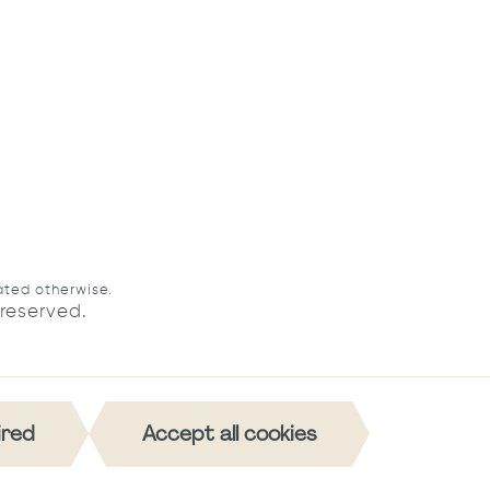
ated otherwise.
reserved.
ired
Accept all cookies