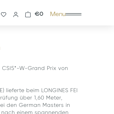
Menu
You have 0 wishlist items
Shopping cart contains 0 
€0
n
im CSI5*-W-Grand Prix von
) lieferte beim LONGINES FEI
rüfung über 1,60 Meter,
 bei den German Masters in
enz nach einem spannenden