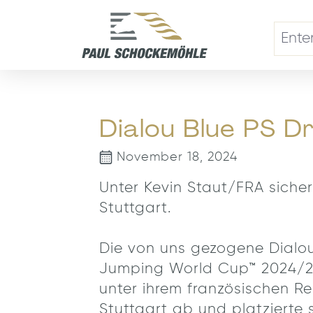
search
Skip to main navigation
Dialou Blue PS D
November 18, 2024
Unter Kevin Staut/FRA siche
Stuttgart.
Die von uns gezogene Dialou
Jumping World Cup™ 2024/202
unter ihrem französischen Re
Stuttgart ab und platzierte 