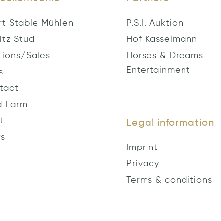
rt Stable Mühlen
P.S.I. Auktion
itz Stud
Hof Kasselmann
tions/Sales
Horses & Dreams
Entertainment
s
tact
d Farm
t
Legal information
s
Imprint
Privacy
Terms & conditions