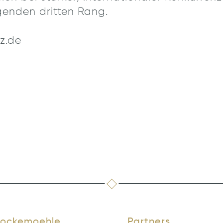
genden dritten Rang.
z.de
ockemoehle
Partners