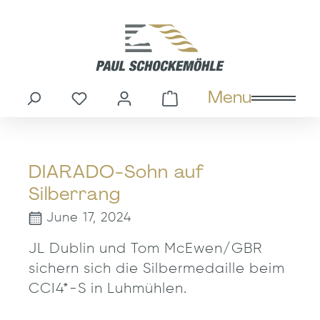
in content
Menu
You have 0 wishlist items
Shopping cart cont
DIARADO-Sohn auf
Silberrang
June 17, 2024
JL Dublin und Tom McEwen/GBR
sichern sich die Silbermedaille beim
CCI4*-S in Luhmühlen.