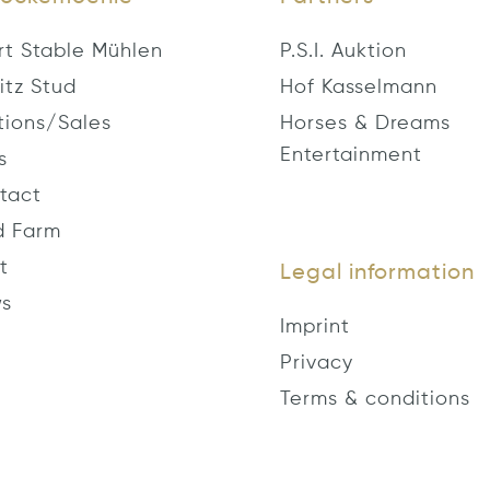
rt Stable Mühlen
P.S.I. Auktion
itz Stud
Hof Kasselmann
tions/Sales
Horses & Dreams
Entertainment
s
tact
d Farm
t
Legal information
s
Imprint
Privacy
Terms & conditions