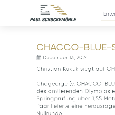
search
Skip to main navigation
CHACCO-BLUE-So
December 13, 2024
Christian Kukuk siegt auf 
Chageorge (v. CHACCO-BLUE, Z
des amtierenden Olympiasie
Springprüfung über 1,55 Met
Paar lieferte eine herausra
Nullrunde.