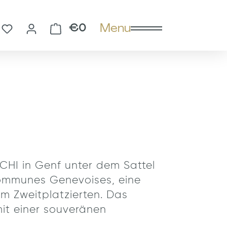
Menu
You have 0 wishlist items
Shopping cart contains 0 
€0
 CHI in Genf unter dem Sattel
ommunes Genevoises, eine
m Zweitplatzierten. Das
mit einer souveränen