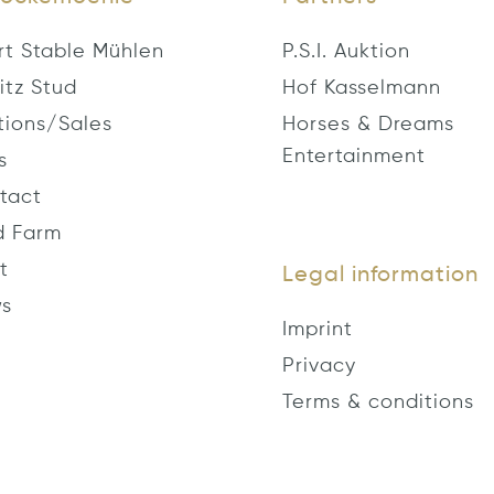
rt Stable Mühlen
P.S.I. Auktion
itz Stud
Hof Kasselmann
tions/Sales
Horses & Dreams
Entertainment
s
tact
d Farm
t
Legal information
s
Imprint
Privacy
Terms & conditions