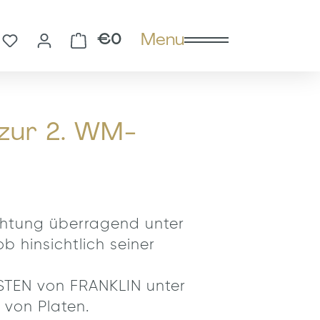
Menu
You have 0 wishlist items
Shopping cart contains 0 
€0
zur 2. WM-
chtung überragend unter
b hinsichtlich seiner
STEN von FRANKLIN unter
 von Platen.