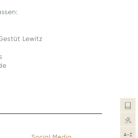
ssen:
Gestüt Lewitz
s
de
A-Z
Social Media