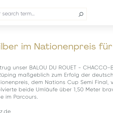
lber im Nationenpreis f
den trug unser BALOU DU ROUET - CHACCO
lip Rüping maßgeblich zum Erfolg der deut
tionenpreis, dem Nations Cup Semi Final,
lvierte beide Umläufe über 1,50 Meter br
e im Parcours.
z.de