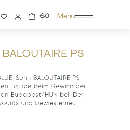
Menu
You have 0 wishlist items
Shopping cart contains 0 
€0
ür BALOUTAIRE PS
-BLUE-Sohn BALOUTAIRE PS
schen Equipe beim Gewinn der
 von Budapest/HUN bei. Der
avourös und bewies erneut