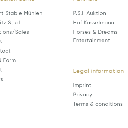
rt Stable Mühlen
P.S.I. Auktion
itz Stud
Hof Kasselmann
tions/Sales
Horses & Dreams
Entertainment
s
tact
d Farm
t
Legal information
s
Imprint
Privacy
Terms & conditions