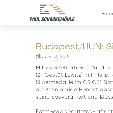
search
Skip to main navigation
Budapest/HUN: Si
July 12, 2024
Mit zwei fehlerfreien Run
(Z.: Gestüt Lewitz) mit Phi
Silbermedaille im CSIO3* Na
dreizehnjährige Hengst abso
seine Souveränität und Klass
Foto: www.sportfotos-lafrent