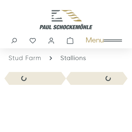
in content
Menu
You have 0 wishlist items
Shopping cart cont
Stud Farm
Stallions
Skip image gallery