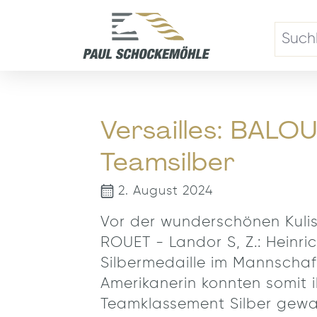
springen
Zur Hauptnavigation springen
Versailles: BAL
Teamsilber
2. August 2024
Vor der wunderschönen Kuliss
ROUET - Landor S, Z.: Heinr
Silbermedaille
im Mannschaft
Amerikanerin konnten somit i
Teamklassement Silber gewa