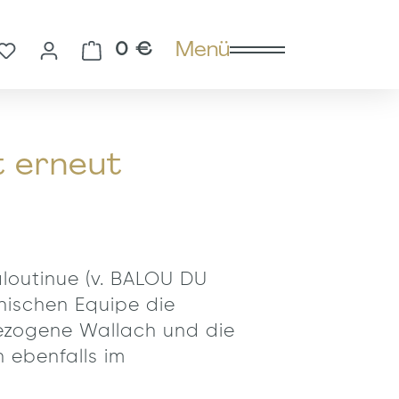
Menü
Du hast 0 Produkte auf dem Merkzettel
Warenkorb enthält 0 Pos
0 €
t erneut
aloutinue (v. BALOU DU
anischen Equipe die
gezogene Wallach und die
 ebenfalls im