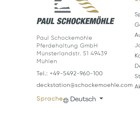
S
G
A
Paul Schockemöhle
J
Pferdehaltung GmbH
Münsterlandstr. 51 49439
K
Mühlen
D
Tel.: +49-5492-960-100
S
deckstation@schockemoehle.com
A
Deutsch
Sprache