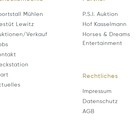
portstall Mühlen
P.S.I. Auktion
estüt Lewitz
Hof Kasselmann
uktionen/Verkauf
Horses & Dreams
Entertainment
obs
ontakt
eckstation
tart
Rechtliches
ktuelles
Impressum
Datenschutz
AGB