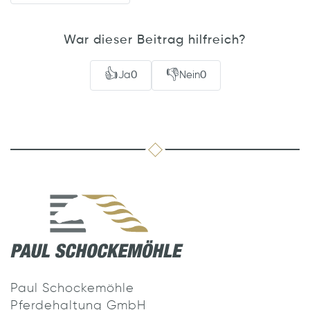
War dieser Beitrag hilfreich?
👍
👎
Ja
0
Nein
0
Paul Schockemöhle
Pferdehaltung GmbH