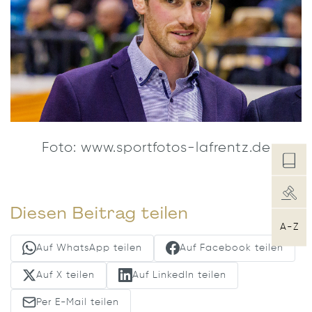
Foto: www.sportfotos-lafrentz.de
Diesen Beitrag teilen
A-Z
Auf WhatsApp teilen
Auf Facebook teilen
Auf X teilen
Auf LinkedIn teilen
Per E-Mail teilen